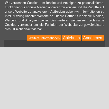
Wir verwenden Cookies, um Inhalte und Anzeigen zu personalisieren,
Funktionen für soziale Medien anbieten zu können und die Zugriffe auf
unsere Website zu analysieren. Außerdem geben wir Informationen zu
Ihrer Nutzung unserer Website an unsere Partner für soziale Medien,
Werbung und Analysen weiter. Des weiteren werden rein technische
Cookies verwendet um die Funktion der Webseite zu gewährleisten,
dies ist nicht deaktivierbar.
Ablehnen
Annehmen
Weitere Informationen
KONTAKT
Kontaktformular
INHALT
Über uns