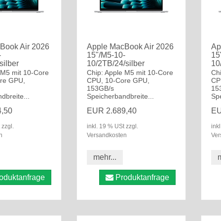
Book Air 2026
Apple MacBook Air 2026
Ap
-
15"/M5-10-
15
silber
10/2TB/24/silber
10
 M5 mit 10-Core
Chip: Apple M5 mit 10-Core
Ch
re GPU,
CPU, 10-Core GPU,
CP
153GB/s
15
dbreite...
Speicherbandbreite...
Spe
,50
EUR 2.689,40
EU
 zzgl.
inkl. 19 % USt zzgl.
ink
n
Versandkosten
Ver
mehr...
m
oduktanfrage
Produktanfrage