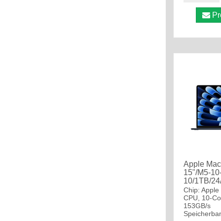
Pr
Apple Mac
15"/M5-10
10/1TB/24
Chip: Apple
CPU, 10-Co
153GB/s
Speicherban