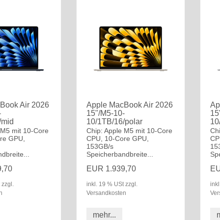
Book Air 2026
Apple MacBook Air 2026
Ap
-
15"/M5-10-
15
/mid
10/1TB/16/polar
10
 M5 mit 10-Core
Chip: Apple M5 mit 10-Core
Ch
re GPU,
CPU, 10-Core GPU,
CP
153GB/s
15
dbreite...
Speicherbandbreite...
Spe
,70
EUR 1.939,70
EU
 zzgl.
inkl. 19 % USt zzgl.
ink
n
Versandkosten
Ver
mehr...
m