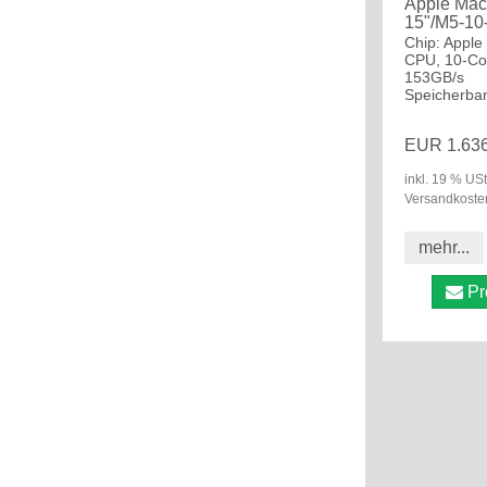
Apple Mac
15"/M5-10
Chip: Apple
CPU, 10-Co
153GB/s
Speicherban
EUR 1.636
inkl. 19 % USt
Versandkoste
mehr...
Pr