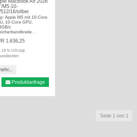
ple MacBook Air 2026
"/M5-10-
/512/16/silber
ip: Apple M5 mit 10-Core
U, 10-Core GPU,
3GB/s
icherbandbreite...
R 1.636,25
l. 19 % USt zzgl.
sandkosten
ehr...
Produktanfrage
Seite 1 von 1