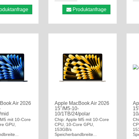
oduktanfrage
Produktanfrage
Book Air 2026
Apple MacBook Air 2026
Ap
-
15"/M5-10-
15
/mid
10/1TB/24/polar
10
 M5 mit 10-Core
Chip: Apple M5 mit 10-Core
Ch
re GPU,
CPU, 10-Core GPU,
CP
153GB/s
15
dbreite...
Speicherbandbreite...
Spe