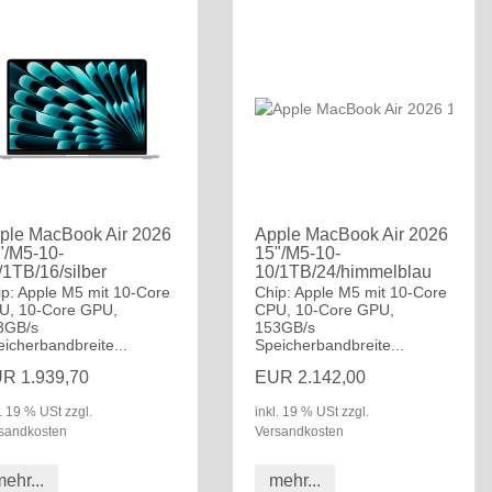
ple MacBook Air 2026
Apple MacBook Air 2026
"/M5-10-
15"/M5-10-
/1TB/16/silber
10/1TB/24/himmelblau
ip: Apple M5 mit 10-Core
Chip: Apple M5 mit 10-Core
U, 10-Core GPU,
CPU, 10-Core GPU,
3GB/s
153GB/s
icherbandbreite...
Speicherbandbreite...
R 1.939,70
EUR 2.142,00
l. 19 % USt zzgl.
inkl. 19 % USt zzgl.
sandkosten
Versandkosten
ehr...
mehr...