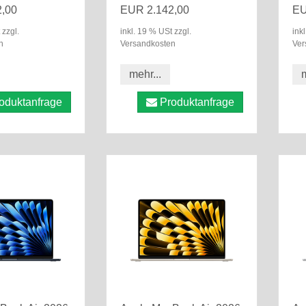
,00
EUR 2.142,00
EU
 zzgl.
inkl. 19 % USt zzgl.
ink
n
Versandkosten
Ver
mehr...
m
oduktanfrage
Produktanfrage