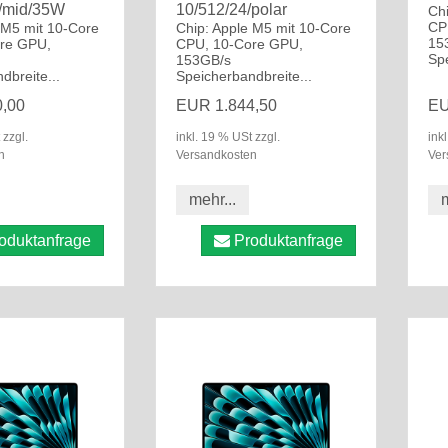
/mid/35W
10/512/24/polar
Ch
CP
 M5 mit 10-Core
Chip: Apple M5 mit 10-Core
15
re GPU,
CPU, 10-Core GPU,
Spe
153GB/s
dbreite...
Speicherbandbreite...
,00
EUR 1.844,50
EU
 zzgl.
inkl. 19 % USt zzgl.
ink
n
Versandkosten
Ver
mehr...
m
oduktanfrage
Produktanfrage