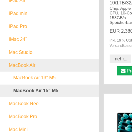
iPad Air
10/1TB/32
Chip: Apple
iPad WiFi + Cellular
iPad Air WiFi
CPU, 10-Co
iPad mini
153GB/s
Speicherban
iPad Air WiFi + Cellular
iPad mini WiFi
iPad Pro
EUR 2.380
iPad mini WiFi + Cellular
iPad Pro WiFi
iMac 24"
inkl. 19 % USt
Versandkoste
iPad Pro WiFi + Cellular
Mac Studio
mehr...
MacBook Air
Pr
MacBook Air 13" M5
MacBook Air 15" M5
MacBook Neo
MacBook Pro
MacBook Pro 14" M5
Mac Mini