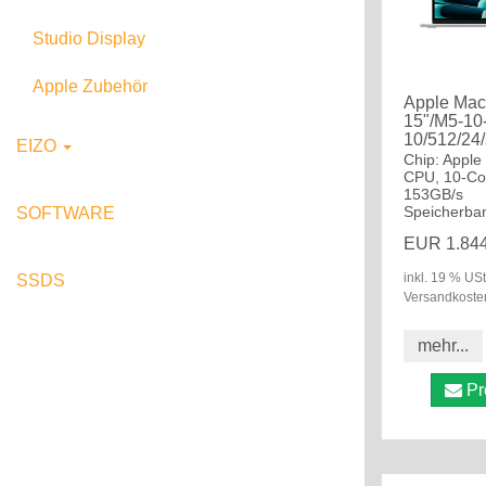
MacBook Pro 16" M5
Mac mini M4
Studio Display
Apple Zubehör
Apple Mac
15"/M5-10
10/512/24/
EIZO
Chip: Apple
CPU, 10-Co
153GB/s
Office Monitore
Speicherban
SOFTWARE
EUR 1.844
Pro Monitore
inkl. 19 % USt
SSDS
Versandkoste
mehr...
Pr