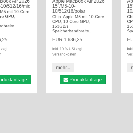
Book Air 2026
Apple MacBook Air 2026
Ap
-10/512/16/mid
15"/M5-10-
15
10/512/16/polar
10
 M5 mit 10-Core
re GPU,
Chip: Apple M5 mit 10-Core
Ch
CPU, 10-Core GPU,
CP
dbreite...
153GB/s
15
Speicherbandbreite...
Spe
,25
EUR 1.636,25
EU
 zzgl.
inkl. 19 % USt zzgl.
ink
n
Versandkosten
Ver
mehr...
m
oduktanfrage
Produktanfrage