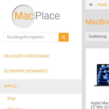
Startseite
Apple
MacBoo
Sortierung
Suchen
AB LAGER VERFÜGBAR
SCHNÄPPCHENMARKT
APPLE
iPad
Apple Mac
15"/M5-10
iPad WiFi