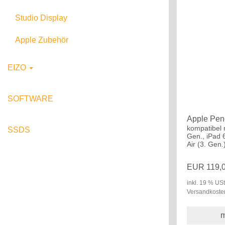
MacBook Pro 16" M5
Mac mini M4
Studio Display
Apple Zubehör
EIZO
Office Monitore
SOFTWARE
Pro Monitore
Apple Penc
kompatibel m
SSDS
Gen., iPad 
Air (3. Gen.)
EUR 119,
inkl. 19 % USt
Versandkoste
m