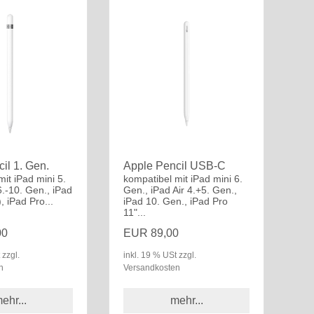
il 1. Gen.
Apple Pencil USB-C
it iPad mini 5.
kompatibel mit iPad mini 6.
6.-10. Gen., iPad
Gen., iPad Air 4.+5. Gen.,
, iPad Pro...
iPad 10. Gen., iPad Pro
11"...
00
EUR 89,00
 zzgl.
inkl. 19 % USt zzgl.
n
Versandkosten
ehr...
mehr...