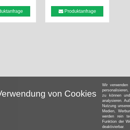
uktanfrage
Produktanfrage
Wir verwenden 
personalisieren
Verwendung von Cookies
zu können und
analysieren. Au
Nutzung unserer
Medien, Werbun
werden rein t
Funktion der We
deaktivierbar.