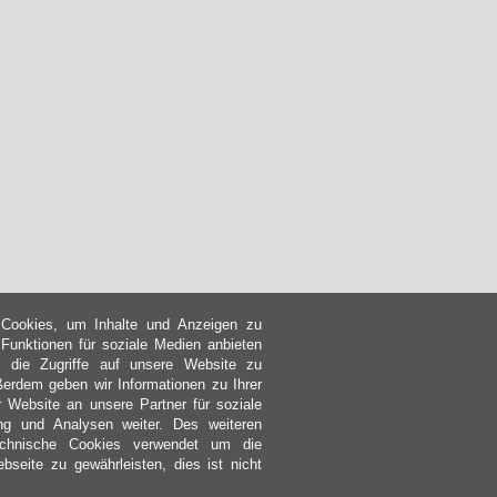
Cookies, um Inhalte und Anzeigen zu
, Funktionen für soziale Medien anbieten
 die Zugriffe auf unsere Website zu
ßerdem geben wir Informationen zu Ihrer
 Website an unsere Partner für soziale
g und Analysen weiter. Des weiteren
echnische Cookies verwendet um die
bseite zu gewährleisten, dies ist nicht